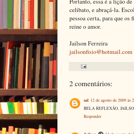
Portanto, essa é a lição d
celibato, e abraçá-la. Esc
pessoa certa, para que os
reine o amor.
Jailson Ferreira
jailsonfisio@hotmail.com
2 comentários:
sal
12 de agosto de 2009 às 
BELA REFLEXÃO, JAILSO
Responder