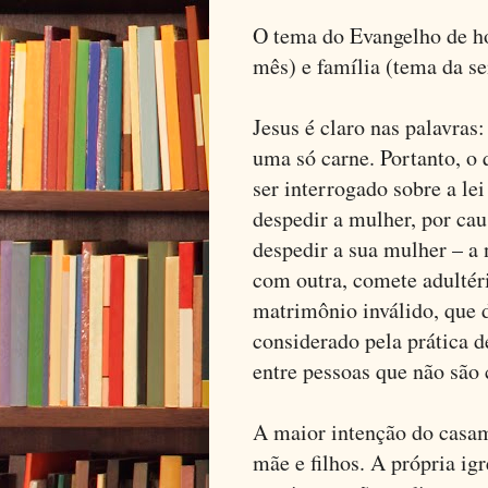
O tema do Evangelho de h
mês) e família (tema da s
Jesus é claro nas palavras:
uma só carne. Portanto, o
ser interrogado sobre a le
despedir a mulher, por cau
despedir a sua mulher – a 
com outra, comete adultér
matrimônio inválido, que 
considerado pela prática d
entre pessoas que não são 
A maior intenção do casam
mãe e filhos. A própria ig