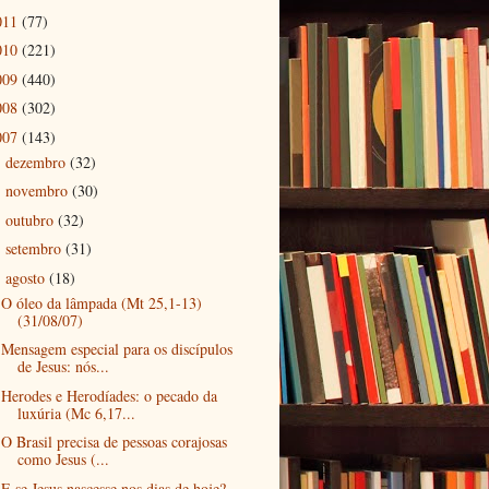
011
(77)
010
(221)
009
(440)
008
(302)
007
(143)
dezembro
(32)
►
novembro
(30)
►
outubro
(32)
►
setembro
(31)
►
agosto
(18)
▼
O óleo da lâmpada (Mt 25,1-13)
(31/08/07)
Mensagem especial para os discípulos
de Jesus: nós...
Herodes e Herodíades: o pecado da
luxúria (Mc 6,17...
O Brasil precisa de pessoas corajosas
como Jesus (...
E se Jesus nascesse nos dias de hoje?