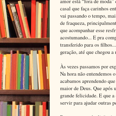
amor está “fora de moda” e
casal que faça carinhos en
vai passando o tempo, mais
de fraqueza, principalmen
que acompanhar esse resfr
acostumando... E pra comp
transferido para os filhos
geração, até que chegou a n
Às vezes passamos por exp
Na hora não entendemos o
acabamos aprendendo que 
maior de Deus. Que após 
grande felicidade. E que a
servir para ajudar outras 