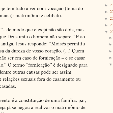
2
►
oje tem tudo a ver com vocação (tema do
2
►
emana): matrimônio e celibato.
2
►
2
►
 “...de modo que eles já não são dois, mas
2
▼
 que Deus uniu o homem não separe.” E ao
i antiga, Jesus responde: “Moisés permitiu
sa da dureza de vosso coração. (...) Quem
não ser em caso de fornicação – e se casar
io.” O termo “fornicação” é designado para
dentre outras causas pode ser assim
e relações sexuais fora do casamento ou
casadas.
ento é a constituição de uma família: pai,
reja já se negou a realizar o matrimônio de