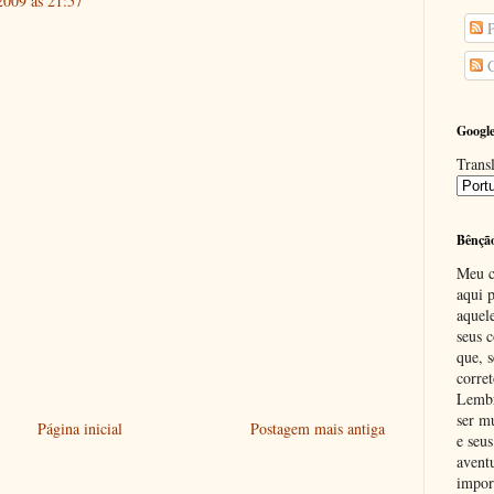
2009 às 21:57
P
C
Google
Transl
Bênçã
Meu c
aqui p
aquel
seus c
que, 
corre
Lembr
ser m
Página inicial
Postagem mais antiga
e seus
avent
impor