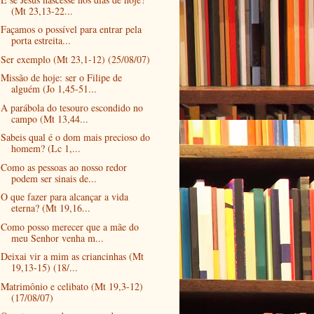
(Mt 23,13-22...
Façamos o possível para entrar pela
porta estreita...
Ser exemplo (Mt 23,1-12) (25/08/07)
Missão de hoje: ser o Filipe de
alguém (Jo 1,45-51...
A parábola do tesouro escondido no
campo (Mt 13,44...
Sabeis qual é o dom mais precioso do
homem? (Lc 1,...
Como as pessoas ao nosso redor
podem ser sinais de...
O que fazer para alcançar a vida
eterna? (Mt 19,16...
Como posso merecer que a mãe do
meu Senhor venha m...
Deixai vir a mim as criancinhas (Mt
19,13-15) (18/...
Matrimônio e celibato (Mt 19,3-12)
(17/08/07)