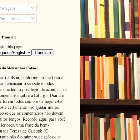
ostagens
omentários
 Translate
ate this page:
o do Monsenhor Catão
aro Jailson, conforme prometi estou
ara abençoar o seu site e todos
es que têm o privilégio de acompanhar
omentários sobre a Liturgia Diária e
se forem todos como o de hoje, estão
tos e certamente vão ajudar muito.
e-se que os comentários não devem
uitos longos. Recordo aqui, para você
 leitores, uma frase da bem-
urada Tereza de Calcutá: "O
tante não é o número de ações que