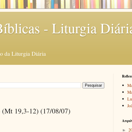
íblicas - Liturgia Diári
 da Liturgia Diária
Reflex
Ma
Ma
Lu
Jo
 (Mt 19,3-12) (17/08/07)
Arquiv
2
►