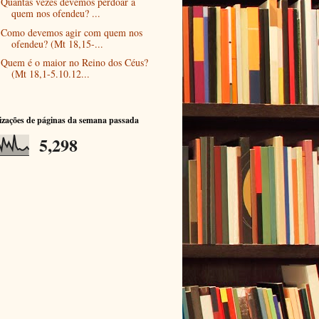
Quantas vezes devemos perdoar a
quem nos ofendeu? ...
Como devemos agir com quem nos
ofendeu? (Mt 18,15-...
Quem é o maior no Reino dos Céus?
(Mt 18,1-5.10.12...
izações de páginas da semana passada
5,298