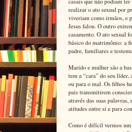
casais que não podiam ter 
realizar o ato sexual por p
viveriam como irmãos, e po
Jesus falou. O outro extr
casamento. O ato sexual 
básico do matrimônio: a fi
padre, familiares e testem
Marido e mulher são a bas
tem a “cara” do seu líder,
ou para o mal. Os filhos h
pais transmitirem conscie
através das suas palavras,
atitudes entre si e para co
Como é difícil vermos um 