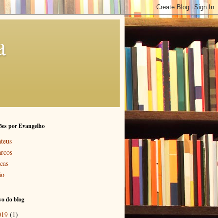
a
ões por Evangelho
teus
rcos
cas
ão
o do blog
019
(1)