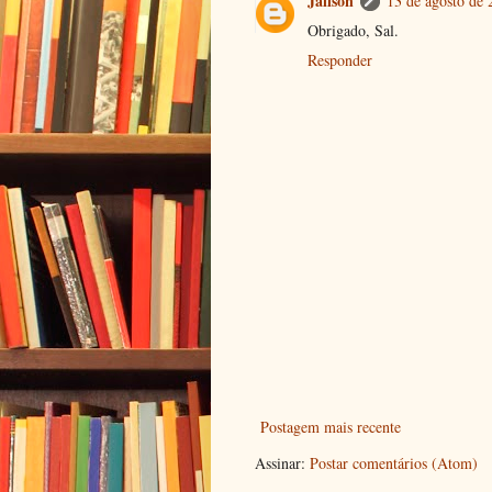
Jailson
13 de agosto de 
Obrigado, Sal.
Responder
Postagem mais recente
Assinar:
Postar comentários (Atom)