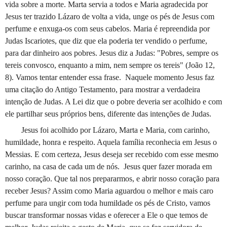
vida sobre a morte. Marta servia a todos e Maria agradecida por
Jesus ter trazido Lázaro de volta a vida, unge os pés de Jesus com
perfume e enxuga-os com seus cabelos. Maria é repreendida por
Judas Iscariotes, que diz que ela poderia ter vendido o perfume,
para dar dinheiro aos pobres. Jesus diz a Judas: "Pobres, sempre os
tereis convosco, enquanto a mim, nem sempre os tereis" (João 12,
8). Vamos tentar entender essa frase.
Naquele momento Jesus faz
uma citação do Antigo Testamento, para mostrar a verdadeira
intenção de Judas. A Lei diz que o pobre deveria ser acolhido e com
ele partilhar seus próprios bens, diferente das intenções de Judas.
Jesus foi acolhido por Lázaro, Marta e Maria, com carinho,
humildade, honra e respeito. Aquela família reconhecia em Jesus o
Messias. E com certeza, Jesus deseja ser recebido com esse mesmo
carinho, na casa de cada um de nós.
Jesus quer fazer morada em
nosso coração. Que tal nos prepararmos, e abrir nosso coração para
receber Jesus? Assim como Maria aguardou o melhor e mais caro
perfume para ungir com toda humildade os pés de Cristo, vamos
buscar transformar nossas vidas e oferecer a Ele o que temos de