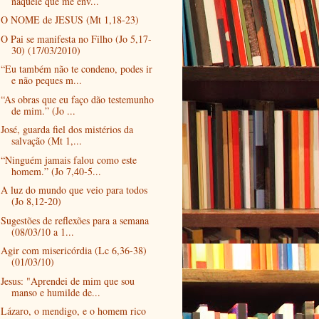
naquele que me env...
O NOME de JESUS (Mt 1,18-23)
O Pai se manifesta no Filho (Jo 5,17-
30) (17/03/2010)
“Eu também não te condeno, podes ir
e não peques m...
“As obras que eu faço dão testemunho
de mim.” (Jo ...
José, guarda fiel dos mistérios da
salvação (Mt 1,...
“Ninguém jamais falou como este
homem.” (Jo 7,40-5...
A luz do mundo que veio para todos
(Jo 8,12-20)
Sugestões de reflexões para a semana
(08/03/10 a 1...
Agir com misericórdia (Lc 6,36-38)
(01/03/10)
Jesus: "Aprendei de mim que sou
manso e humilde de...
Lázaro, o mendigo, e o homem rico