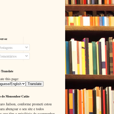
ver-se
ostagens
omentários
 Translate
ate this page:
o do Monsenhor Catão
aro Jailson, conforme prometi estou
ara abençoar o seu site e todos
es que têm o privilégio de acompanhar