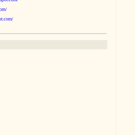
com/
pot.com/