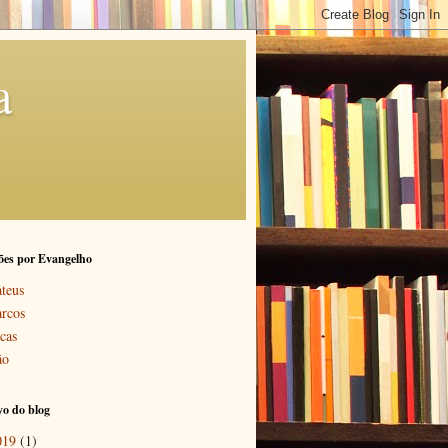
a
ões por Evangelho
teus
rcos
cas
ão
o do blog
019
(1)