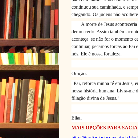
continuou sua caminhada, e sempr
chegando. Os judeus não acolher
A morte de Jesus aconteceria 
deram certo. Assim também aconte
aconteça, se não for o momento 
continuar, peçamos forças ao Pai 
nós, Ele é nossa fortaleza.
Oração:
"Pai, reforça minha fé em Jesus, e
nossa história humana. Livra-me 
filiação divina de Jesus."
Elian
MAIS OPÇÕES PARA SACIA
http://liturgiadiariacomentada.blo