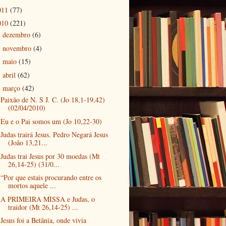
011
(77)
010
(221)
dezembro
(6)
►
novembro
(4)
►
maio
(15)
►
abril
(62)
►
março
(42)
▼
Paixão de N. S J. C. (Jo 18,1-19,42)
(02/04/2010)
Eu e o Pai somos um (Jo 10,22-30)
Judas trairá Jesus. Pedro Negará Jesus
(João 13,21...
Judas trai Jesus por 30 moedas (Mt
26,14-25) (31/0...
“Por que estais procurando entre os
mortos aquele ...
A PRIMEIRA MISSA e Judas, o
traidor (Mt 26,14-25) ...
Jesus foi a Betânia, onde vivia