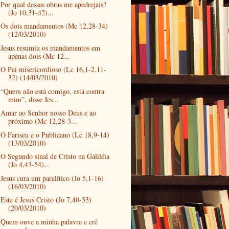
Por qual dessas obras me apedrejais?
(Jo 10,31-42)...
Os dois mandamentos (Mc 12,28-34)
(12/03/2010)
Jesus resumiu os mandamentos em
apenas dois (Mc 12...
O Pai misericordioso (Lc 16,1-2.11-
32) (14/03/2010)
“Quem não está comigo, está contra
mim”, disse Jes...
Amar ao Senhor nosso Deus e ao
próximo (Mc 12,28-3...
O Fariseu e o Publicano (Lc 18,9-14)
(13/03/2010)
O Segundo sinal de Cristo na Galiléia
(Jo 4,43-54)...
Jesus cura um paralítico (Jo 5,1-16)
(16/03/2010)
Este é Jesus Cristo (Jo 7,40-53)
(20/03/2010)
Quem ouve a minha palavra e crê