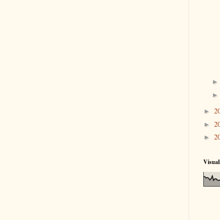
2
►
2
►
2
►
Visual