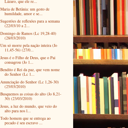
Lázaro, que ele re...
Maria de Betânia: um gesto de
humildade, amor e se...
Sugestões de reflexões para a semana
(22/03/10 a 2...
Domingo de Ramos (Lc 19,28-40)
(28/03/2010)
Um só morre pela nação inteira (Jo
11,45-56) (27/0...
Jesus é o Filho de Deus, que o Pai
consagrou (Jo 1...
Bendito é Rei da paz, que vem nome
do Senhor (Lc 1...
Anunciação do Senhor (Lc 1,26-30)
(25/03/2010)
Busquemos as coisas do alto (Jo 8,21-
30) (23/03/2010)
Jesus, a luz do mundo, que veio do
alto para nos l...
Todo homem que se entrega ao
pecado é seu escravo ...