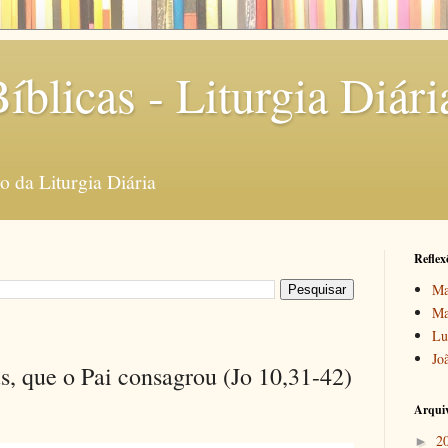
íblicas - Liturgia Diári
 da Liturgia Diária
Reflex
Ma
Ma
Lu
Jo
s, que o Pai consagrou (Jo 10,31-42)
Arquiv
2
►