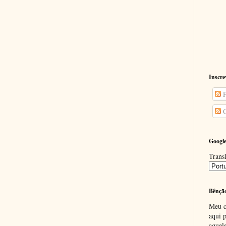
Inscre
P
C
Google
Transl
Bênçã
Meu c
aqui p
aquel