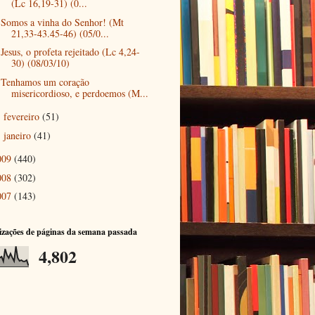
(Lc 16,19-31) (0...
Somos a vinha do Senhor! (Mt
21,33-43.45-46) (05/0...
Jesus, o profeta rejeitado (Lc 4,24-
30) (08/03/10)
Tenhamos um coração
misericordioso, e perdoemos (M...
fevereiro
(51)
►
janeiro
(41)
►
009
(440)
008
(302)
007
(143)
izações de páginas da semana passada
4,802