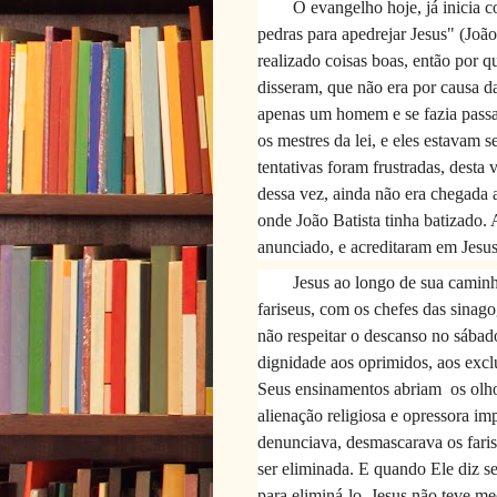
O evangelho hoje, já inicia
pedras para apedrejar Jesus" (João
realizado coisas boas, então por q
disseram, que não era por causa d
apenas um homem e se fazia passar
os mestres da lei, e eles estavam 
tentativas foram frustradas, desta
dessa vez, ainda não era chegada a
onde João Batista tinha batizado.
anunciado, e acreditaram em Jesus.
Jesus ao longo de sua caminh
fariseus, com os chefes das sina
não respeitar o descanso no sába
dignidade aos oprimidos, aos exclu
Seus ensinamentos abriam
os olh
alienação religiosa e opressora im
denunciava, desmascarava os faris
ser eliminada. E quando Ele diz s
para eliminá-lo. Jesus não teve me