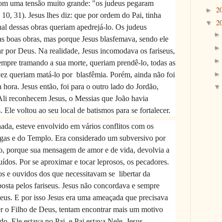
 com uma tensão muito grande: "os judeus pegaram
2
►
 10, 31). Jesus lhes diz: que por ordem do Pai, tinha
2
▼
ual dessas obras queriam apedrejá-lo. Os judeus
as boas obras, mas porque Jesus blasfemava, sendo ele
 por Deus. Na realidade, Jesus incomodava os fariseus,
sempre tramando a sua morte, queriam prendê-lo, todas as
 vez queriam matá-lo por
blasfêmia. Porém, ainda não foi
 hora. Jesus então, foi para o outro lado do Jordão,
 Ali reconhecem Jesus, o Messias que João havia
 Ele voltou ao seu local de batismos para se fortalecer.
ada, esteve envolvido em vários conflitos com os
gogas e do Templo. Era considerado um subversivo por
do, porque sua mensagem de amor e de vida, devolvia a
ídos. Por se aproximar e tocar leprosos, os pecadores.
os e ouvidos dos que necessitavam se
libertar da
posta pelos fariseus. Jesus não concordava e sempre
eus. E por isso Jesus era uma ameaçada que precisava
er o Filho de Deus, tentam encontrar mais um motivo
do, Ele estava no Pai, e Pai estava Nele, Jesus