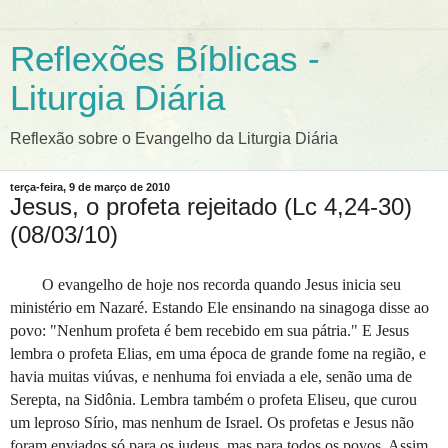
Reflexões Bíblicas -
Liturgia Diária
Reflexão sobre o Evangelho da Liturgia Diária
terça-feira, 9 de março de 2010
Jesus, o profeta rejeitado (Lc 4,24-30)
(08/03/10)
O evangelho de hoje nos recorda quando Jesus inicia seu
ministério em Nazaré. Estando Ele ensinando na sinagoga disse ao
povo: "Nenhum profeta é bem recebido em sua pátria." E Jesus
lembra o profeta Elias, em uma época de grande fome na região, e
havia muitas viúvas, e nenhuma foi enviada a ele, senão uma de
Serepta, na Sidônia. Lembra também o profeta Eliseu, que curou
um leproso Sírio, mas nenhum de Israel. Os profetas e Jesus não
foram enviados só para os judeus, mas para todos os povos. Assim