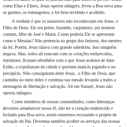
como Elias e Eliseu, Jesus operou milagres, levou a Boa nova para
os gentios, os estrangeiros, e foi bem recebido e acolhido.
A verdade é que os nazarenos não reconheciam em Jesus, o
Filho de Deus. Ele era pobre, humilde, carpinteiro, um homem
comum, filho de José e Maria. Como poderia Ele se apresentar
como o Messias? Não pertencia ao grupo dos fariseus, dos mestres
da lei. Porém, Jesus falava com grande sabedoria. Isso ninguém
negava. Mas, todos ali estavam com os corações endurecidos,
rejeitaram, ficaram ofendidos com o que Jesus acabara de falar.
Então, o expulsaram da cidade e queriam matá-lo jogando-o no
precipício. Não conseguiram deter Jesus, o Filho de Deus, que
caminha no meio deles e continua sua missão levando a todos a
mensagem de libertação e salvação. Ali em Nazaré, Jesus não
operou milagres.
Como membros de nossas comunidades, como lideranças
devemos amadurecer nossa fé, não ter o coração endurecido e
fechado para Boa nova, assim estaremos recusando o projeto de
salvação do Pai. Devemos também acolher os serviços das nossas