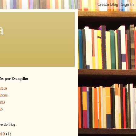
a
ões por Evangelho
teus
rcos
cas
ão
o do blog
019
(1)