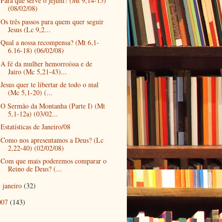
Para que serve o jejum? (Mt 9,14-15)
(08/02/08)
Os três passos para quem quer seguir
Jesus (Lc 9,2...
Qual a nossa recompensa? (Mt 6,1-
6.16-18) (06/02/08)
A fé da mulher hemorroíssa e de
Jairo (Mc 5,21-43)...
Jesus quer te libertar de todo o mal
(Mc 5,1-20) (...
O Sermão da Montanha (Parte I) (Mt
5,1-12a) (03/02...
Estatísticas de Janeiro/08
Como nos apresentamos a Deus? (Lc
2,22-40) (02/02/08)
Com que mais poderemos comparar o
Reino de Deus? (...
janeiro
(32)
►
007
(143)