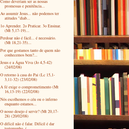
Como deveriam ser as nossas
promessas e penitência...
Ao assumir Jesus... não podemos ter
atitudes "diab...
1o Aprender. 2o Praticar. 3o Ensinar.
(Mt 5,17-19)...
Perdoar não é fácil... é necessário.
(Mt 18,21-35)...
Por que gostamos tanto de quem não
conhecemos bem?...
Jesus e a Água Viva (Jo 4,5-42)
(24/02/08)
O retorno à casa do Pai (Lc 15,1-
3,11-32) (23/02/08)
A fé exige o comprometimento (Mt
16,13-19) (22/02/08)
Nós escolhemos o céu ou o inferno
enquanto estamos...
O nosso desejo é servir? (Mt 20,17-
28) (20/02/08)
O difícil não é falar. Difícil é dar
testemunho. (...