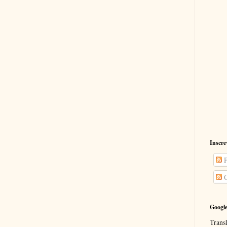
Inscre
P
C
Google
Transl