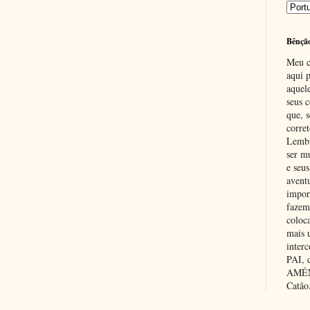
Bênçã
Meu c
aqui p
aquel
seus c
que, 
corre
Lembr
ser m
e seus
avent
impor
fazem
coloc
mais 
inter
PAI,
AMÉM.
Catão