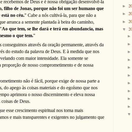
e recebemos de Deus e é nossa obrigação desenvolvê-la
2
►
o, filho de Jonas,
porque não foi um ser humano que
2
►
 está no céu.
"
Cabe a nós cultivá-la, para que não a
2
►
ue arranca a semente plantada à beira do caminho,
"
Ao que tem, se lhe dará e terá em abundancia, mas
2
▼
 mesmo o que tem.
"
s conseguimos através da oração permanente, através da
vés do estudo da palavra de Deus. E à medida que nos
evelando com maior intensidade. Ela somente se
a proporção de nosso comprometimento e de nossa
.
metimento não é fácil, porque exige de nossa parte a
, do apego às coisas materiais e do egoísmo que nos
empo aprimora o nosso discernimento e eleva nossa
 coisas de Deus.
ue esse crescimento espiritual nos torna mais
camos e mais transparentes e exigentes no julgamento que