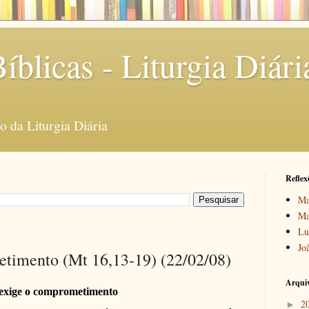
íblicas - Liturgia Diári
 da Liturgia Diária
Reflex
Ma
Ma
Lu
Jo
etimento (Mt 16,13-19) (22/02/08)
Arquiv
 exige o comprometimento
2
►