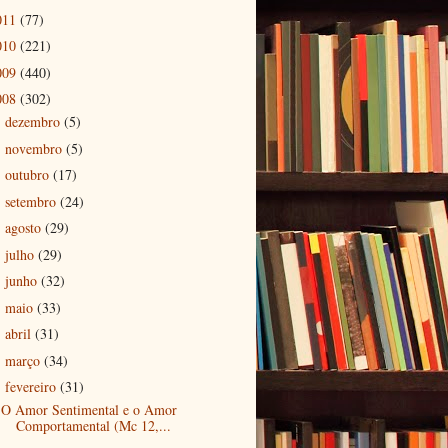
011
(77)
010
(221)
009
(440)
008
(302)
dezembro
(5)
►
novembro
(5)
►
outubro
(17)
►
setembro
(24)
►
agosto
(29)
►
julho
(29)
►
junho
(32)
►
maio
(33)
►
abril
(31)
►
março
(34)
►
fevereiro
(31)
▼
O Amor Sentimental e o Amor
Comportamental (Mc 12,...