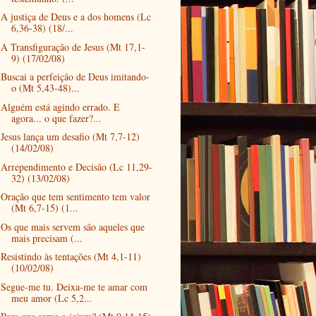
A justiça de Deus e a dos homens (Lc
6,36-38) (18/...
A Transfiguração de Jesus (Mt 17,1-
9) (17/02/08)
Buscai a perfeição de Deus imitando-
o (Mt 5,43-48)...
Alguém está agindo errado. E
agora... o que fazer?...
Jesus lança um desafio (Mt 7,7-12)
(14/02/08)
Arrependimento e Decisão (Lc 11,29-
32) (13/02/08)
Oração que tem sentimento tem valor
(Mt 6,7-15) (1...
Os que mais servem são aqueles que
mais precisam (...
Resistindo às tentações (Mt 4,1-11)
(10/02/08)
Segue-me tu. Deixa-me te amar com
meu amor (Lc 5,2...