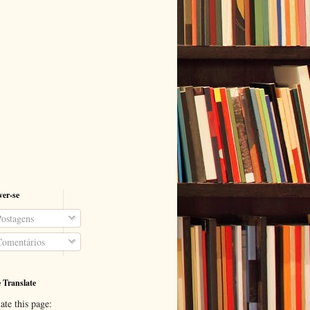
ver-se
ostagens
omentários
 Translate
ate this page: