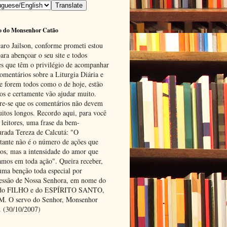
o do Monsenhor Catão
aro Jailson, conforme prometi estou
ara abençoar o seu site e todos
es que têm o privilégio de acompanhar
omentários sobre a Liturgia Diária e
se forem todos como o de hoje, estão
tos e certamente vão ajudar muito.
e-se que os comentários não devem
uitos longos. Recordo aqui, para você
 leitores, uma frase da bem-
urada Tereza de Calcutá: "O
tante não é o número de ações que
os, mas a intensidade do amor que
amos em toda ação". Queira receber,
uma benção toda especial por
cessão de Nossa Senhora, em nome do
 do FILHO e do ESPÍRITO SANTO,
 O servo do Senhor, Monsenhor
. (30/10/2007)