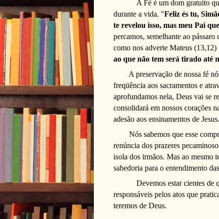
A Fé é um dom gratuito qu
durante a vida. "
Feliz és tu, Simã
te revelou isso, mas meu Pai que
percamos, semelhante ao pássaro q
como nos adverte Mateus (13,12) 
ao que não tem será tirado até
A preservação de nossa fé nó
freqüência aos sacramentos e atra
aprofundamos nela, Deus vai se r
consolidará em nossos corações n
adesão aos ensinamentos de Jesus
Nós sabemos que esse compro
renúncia dos prazeres pecaminosos
isola dos irmãos. Mas ao mesmo t
sabedoria para o entendimento das
Devemos estar cientes de q
responsáveis pelos atos que prati
teremos de Deus.