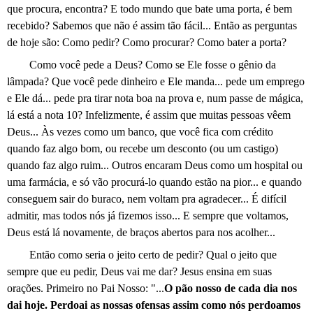
que procura, encontra? E todo mundo que bate uma porta, é bem
recebido? Sabemos que não é assim tão fácil... Então as perguntas
de hoje são: Como pedir? Como procurar? Como bater a porta?
Como você pede a Deus? Como se Ele fosse o gênio da
lâmpada? Que você pede dinheiro e Ele manda... pede um emprego
e Ele dá... pede pra tirar nota boa na prova e, num passe de mágica,
lá está a nota 10? Infelizmente, é assim que muitas pessoas vêem
Deus... Às vezes como um banco, que você fica com crédito
quando faz algo bom, ou recebe um desconto (ou um castigo)
quando faz algo ruim... Outros encaram Deus como um hospital ou
uma farmácia, e só vão procurá-lo quando estão na pior... e quando
conseguem sair do buraco, nem voltam pra agradecer... É difícil
admitir, mas todos nós já fizemos isso... E sempre que voltamos,
Deus está lá novamente, de braços abertos para nos acolher...
Então como seria o jeito certo de pedir? Qual o jeito que
sempre que eu pedir, Deus vai me dar? Jesus ensina em suas
orações. Primeiro no Pai Nosso: "...
O pão nosso de cada dia nos
dai hoje. Perdoai as nossas ofensas assim como nós perdoamos