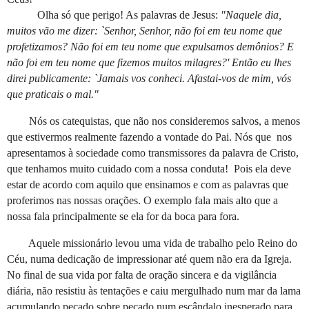
Olha só que perigo! As palavras de Jesus:
"Naquele dia,
muitos vão me dizer: `Senhor, Senhor, não foi em teu nome que
profetizamos? Não foi em teu nome que expulsamos demônios? E
não foi em teu nome que fizemos muitos milagres?' Então eu lhes
direi publicamente: `Jamais vos conheci. Afastai-vos de mim, vós
que praticais o mal."
Nós os catequistas, que não nos consideremos salvos, a menos
que estivermos realmente fazendo a vontade do Pai. Nós que nos
apresentamos à sociedade como transmissores da palavra de Cristo,
que tenhamos muito cuidado com a nossa conduta! Pois ela deve
estar de acordo com aquilo que ensinamos e com as palavras que
proferimos nas nossas orações. O exemplo fala mais alto que a
nossa fala principalmente se ela for da boca para fora.
Aquele missionário levou uma vida de trabalho pelo Reino do
Céu, numa dedicação de impressionar até quem não era da Igreja.
No final de sua vida por falta de oração sincera e da vigilância
diária, não resistiu às tentações e caiu mergulhado num mar da lama
acumulando pecado sobre pecado num escândalo inesperado para