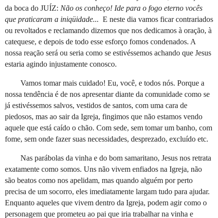
da boca do JUÍZ:
Não os conheço! Ide para o fogo eterno vocês
que praticaram a iniqüidade...
E neste dia vamos ficar contrariados
ou revoltados e reclamando dizemos que nos dedicamos à oração, à
catequese, e depois de todo esse esforço fomos condenados. A
nossa reação será ou seria como se estivéssemos achando que Jesus
estaria agindo injustamente conosco.
Vamos tomar mais cuidado! Eu, você, e todos nós. Porque a
nossa tendência é de nos apresentar diante da comunidade como se
já estivéssemos salvos, vestidos de santos, com uma cara de
piedosos, mas ao sair da Igreja, fingimos que não estamos vendo
aquele que está caído o chão. Com sede, sem tomar um banho, com
fome, sem onde fazer suas necessidades, desprezado, excluído etc.
Nas parábolas da vinha e do bom samaritano, Jesus nos retrata
exatamente como somos. Uns não vivem enfiados na Igreja, não
são beatos como nos apelidam, mas quando alguém por perto
precisa de um socorro, eles imediatamente largam tudo para ajudar.
Enquanto aqueles que vivem dentro da Igreja, podem agir como o
personagem que prometeu ao pai que iria trabalhar na vinha e