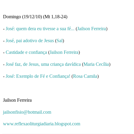
Domingo (19/12/10) (Mt 1,18-24)
-
José: quem dera eu tivesse a sua fé...
(
Jailson Ferreira
)
-
José, pai adotivo de Jesus
(
Sal
)
-
Castidade e confiança
(
Jailson Ferreira
)
-
José faz, de Jesus, uma criança davídica
(
Maria Cecília
)
-
José: Exemplo de Fé e Confiança!
(
Rosa Camila
)
Jailson Ferreira
jailsonfisio@hotmail.com
www.reflexaoliturgiadiaria.blogspot.com