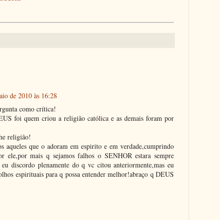
aio de 2010 às 16:28
rgunta como crítica!
S foi quem criou a religião católica e as demais foram por
e religião!
dos aqueles que o adoram em espirito e em verdade,cumprindo
or ele,por mais q sejamos falhos o SENHOR estara sempre
o eu discordo plenamente do q vc citou anteriormente,mas eu
olhos espirituais para q possa entender melhor!abraço q DEUS