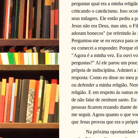
perguntar qual era a minha relig
criticando o catolicismo. Isso oco
seus milagres. Ele então pediu a p
Jesus não era Deus, mas sim, o Fi
adoram bonecos" (se referindo às 
Perguntou-me se eu rezava para os
eu comecei a responder. Porque el
"Agora é a minha vez. Eu ouvi v
perguntas?" Aí ele parou um pouc
própria de indisciplina. Admirei a
resposta: Como eu disse no meu p
ou defender a minha religião. Ne
religião. E em respeito às outras 
de não falar de nenhum santo. Eu
pessoas ficarem rezando diante d
me seguir. Agora quanto o que voc
que Jesus provou que era o própri
Na próxima oportunidade v