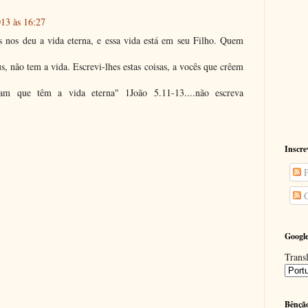
13 às 16:27
 nos deu a vida eterna, e essa vida está em seu Filho. Quem
, não tem a vida. Escrevi-lhes estas coisas, a vocês que crêem
am que têm a vida eterna" 1João 5.11-13....não escreva
Inscre
P
C
Google
Transl
Bênçã