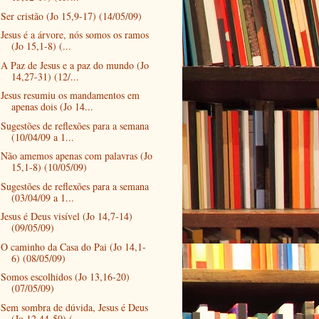
Ser cristão (Jo 15,9-17) (14/05/09)
Jesus é a árvore, nós somos os ramos
(Jo 15,1-8) (...
A Paz de Jesus e a paz do mundo (Jo
14,27-31) (12/...
Jesus resumiu os mandamentos em
apenas dois (Jo 14...
Sugestões de reflexões para a semana
(10/04/09 a 1...
Não amemos apenas com palavras (Jo
15,1-8) (10/05/09)
Sugestões de reflexões para a semana
(03/04/09 a 1...
Jesus é Deus visível (Jo 14,7-14)
(09/05/09)
O caminho da Casa do Pai (Jo 14,1-
6) (08/05/09)
Somos escolhidos (Jo 13,16-20)
(07/05/09)
Sem sombra de dúvida, Jesus é Deus
(Jo 12,44-50) (...