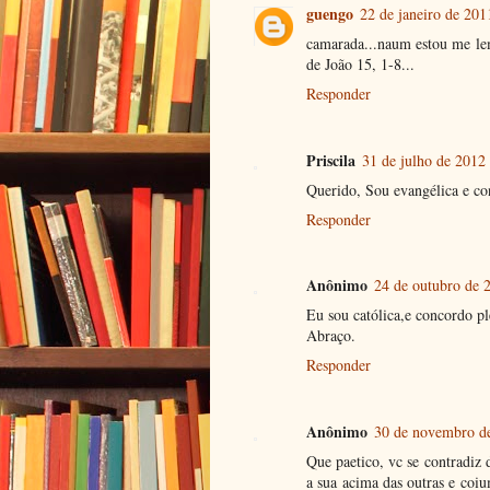
guengo
22 de janeiro de 201
camarada...naum estou me lemb
de João 15, 1-8...
Responder
Priscila
31 de julho de 2012
Querido, Sou evangélica e co
Responder
Anônimo
24 de outubro de 
Eu sou católica,e concordo p
Abraço.
Responder
Anônimo
30 de novembro de
Que paetico, vc se contradiz
a sua acima das outras e coi