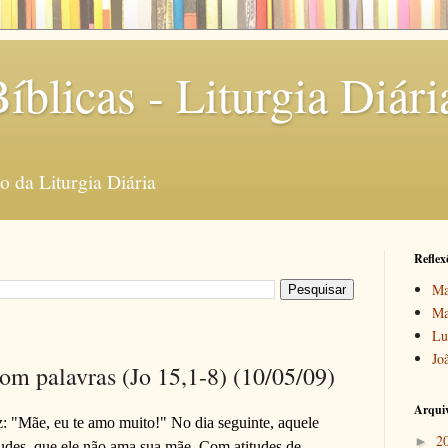
íblicas - Liturgia Diári
 da Liturgia Diária
Reflex
Ma
Ma
Lu
Jo
m palavras (Jo 15,1-8) (10/05/09)
Arquiv
z: "Mãe, eu te amo muito!" No dia seguinte, aquele
2
►
udes, que ele não ama sua mãe. Com atitudes de