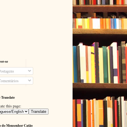
ver-se
ostagens
omentários
 Translate
ate this page:
o do Monsenhor Catão