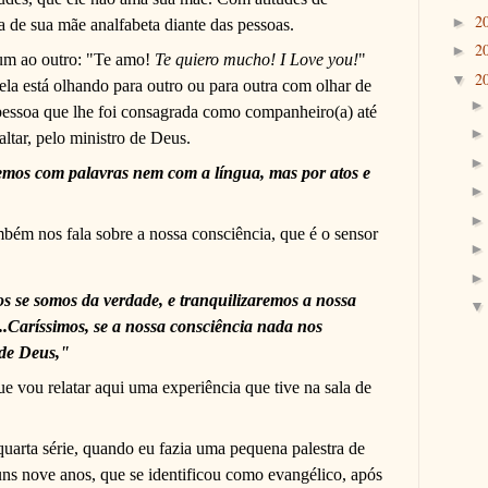
2
►
 de sua mãe analfabeta diante das pessoas.
2
►
 um ao outro: "Te amo!
Te quiero mucho! I Love you!
"
2
▼
la está olhando para outro ou para outra com olhar de
pessoa que lhe foi consagrada como companheiro(a) até
altar, pelo ministro de Deus.
mos com palavras nem com a língua, mas por atos e
bém nos fala sobre a nossa consciência, que é o sensor
s se somos da verdade, e tranquilizaremos a nossa
...Caríssimos, se a nossa consciência nada nos
 de Deus,"
ue vou relatar aqui uma experiência que tive na sala de
uarta série, quando eu fazia uma pequena palestra de
ns nove anos, que se identificou como evangélico, após