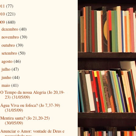
011
(77)
010
(221)
009
(440)
dezembro
(40)
►
novembro
(39)
►
outubro
(39)
►
setembro
(50)
►
agosto
(46)
►
julho
(47)
►
junho
(44)
►
maio
(41)
▼
O Tempo da nossa Alegria (Jo 20,19-
23) (31/05/09)
Água Viva ou fofoca? (Jo 7,37-39)
(31/05/09)
Mentira santa? (Jo 21,20-25)
(30/05/09)
Anunciar o Amor: vontade de Deus e
necessidade nos...