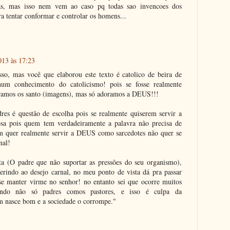
as, mas isso nem vem ao caso pq todas sao invencoes dos
a tentar conformar e controlar os homens...
013 às 17:23
sso, mas você que elaborou este texto é catolico de beira de
um conhecimento do catolicismo! pois se fosse realmente
eramos os santo (imagens), mas só adoramos a DEUS!!!
res é questão de escolha pois se realmente quiserem servir a
a pois quem tem verdadeiramente a palavra não precisa de
em quer realmente servir a DEUS como sarcedotes não quer se
nal!
ta (O padre que não suportar as pressões do seu organismo),
erindo ao desejo carnal, no meu ponto de vista dá pra passar
se manter virme no senhor! no entanto sei que ocorre muitos
vendo não só padres comos pastores, e isso é culpa da
asce bom e a sociedade o corrompe."