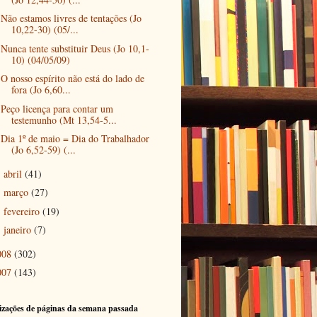
Não estamos livres de tentações (Jo
10,22-30) (05/...
Nunca tente substituir Deus (Jo 10,1-
10) (04/05/09)
O nosso espírito não está do lado de
fora (Jo 6,60...
Peço licença para contar um
testemunho (Mt 13,54-5...
Dia 1º de maio = Dia do Trabalhador
(Jo 6,52-59) (...
abril
(41)
►
março
(27)
►
fevereiro
(19)
►
janeiro
(7)
►
008
(302)
007
(143)
izações de páginas da semana passada