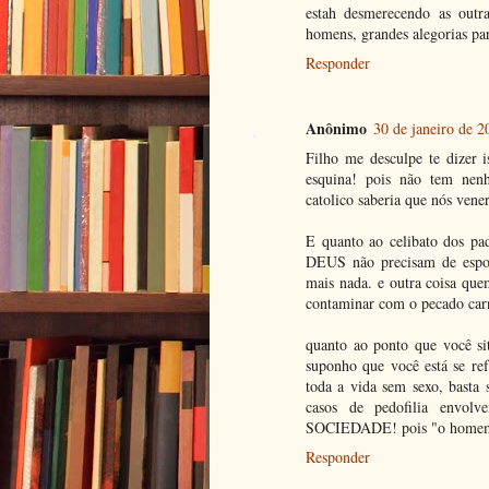
estah desmerecendo as outr
homens, grandes alegorias par
Responder
Anônimo
30 de janeiro de 2
Filho me desculpe te dizer i
esquina! pois não tem nenh
catolico saberia que nós ven
E quanto ao celibato dos pad
DEUS não precisam de espos
mais nada. e outra coisa qu
contaminar com o pecado car
quanto ao ponto que você si
suponho que você está se ref
toda a vida sem sexo, basta 
casos de pedofilia envol
SOCIEDADE! pois "o homem n
Responder