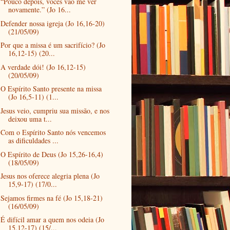
“Pouco depois, vocês vão me ver
novamente.” (Jo 16...
Defender nossa igreja (Jo 16,16-20)
(21/05/09)
Por que a missa é um sacrifício? (Jo
16,12-15) (20...
A verdade dói! (Jo 16,12-15)
(20/05/09)
O Espírito Santo presente na missa
(Jo 16,5-11) (1...
Jesus veio, cumpriu sua missão, e nos
deixou uma t...
Com o Espírito Santo nós vencemos
as dificuldades ...
O Espírito de Deus (Jo 15,26-16,4)
(18/05/09)
Jesus nos oferece alegria plena (Jo
15,9-17) (17/0...
Sejamos firmes na fé (Jo 15,18-21)
(16/05/09)
É difícil amar a quem nos odeia (Jo
15,12-17) (15/...