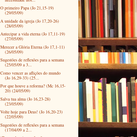
O primeiro Papa (Jo 21,15-19)
(29/05/09)
A unidade da igreja (Jo 17,20-26)
(28/05/09)
Antecipar a vida eterna (Jo 17,11-19)
(27/05/09)
Merecer a Glória Eterna (Jo 17,1-11)
(26/05/09)
Sugestões de reflexões para a semana
(25/05/09 a 3...
Como vencer as aflições do mundo
(Jo 16,29-33) (25...
Por que houve a reforma? (Mc 16,15-
20) (24/05/09)
Salva tua alma (Jo 16,23-28)
(23/05/09)
Volte hoje para Deus! (Jo 16,20-23)
(22/05/09)
Sugestões de reflexões para a semana
(17/04/09 a 2...