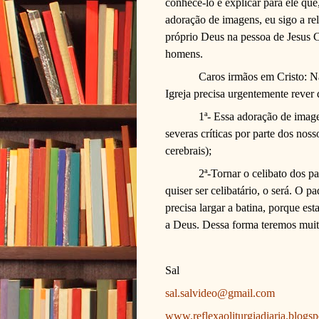
conhecê-lo e explicar para ele qu
adoração de imagens, eu sigo a rel
próprio Deus na pessoa de Jesus C
homens.
Caros irmãos em Cristo: N
Igreja precisa urgentemente rever 
1ª- Essa adoração de image
severas críticas por parte dos nos
cerebrais);
2ª-Tornar o celibato dos p
quiser ser celibatário, o será. O 
precisa largar a batina, porque est
a Deus. Dessa forma teremos muito
Sal
sal.salvideo@gmail.com
www.reflexaoliturgiadiaria.blogs