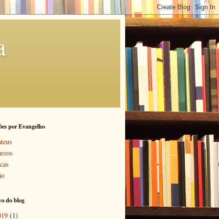
a
ões por Evangelho
teus
rcos
cas
ão
o do blog
019
(1)