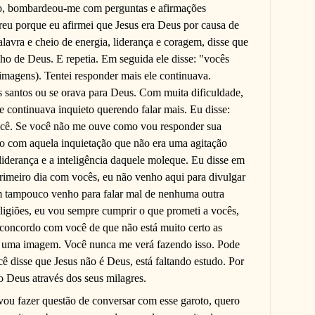
ião, bombardeou-me com perguntas e afirmações
rreu porque eu afirmei que Jesus era Deus por causa de
alavra e cheio de energia, liderança e coragem, disse que
lho de Deus. E repetia. Em seguida ele disse: "vocês
imagens). Tentei responder mais ele continuava.
 santos ou se orava para Deus. Com muita dificuldade,
e continuava inquieto querendo falar mais. Eu disse:
ocê. Se você não me ouve como vou responder sua
o com aquela inquietação que não era uma agitação
 liderança e a inteligência daquele moleque. Eu disse em
rimeiro dia com vocês, eu não venho aqui para divulgar
m tampouco venho para falar mal de nenhuma outra
religiões, eu vou sempre cumprir o que prometi a vocês,
 concordo com você de que não está muito certo as
e uma imagem. Você nunca me verá fazendo isso. Pode
ê disse que Jesus não é Deus, está faltando estudo. Por
o Deus através dos seus milagres.
ou fazer questão de conversar com esse garoto, quero