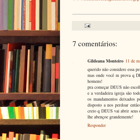
7 comentários:
Gildeana Monteiro
11 de m
querido não considere essa pe
mas onde você m prova q DEU
homens!
pra começar DEUS não escolh
e a verdadeira igreja são to
os mandamentos deixados p
disposto a nos perdoar entã
creio q DEUS vai abrir seus 
lhe abençoe grandemente!
Responder