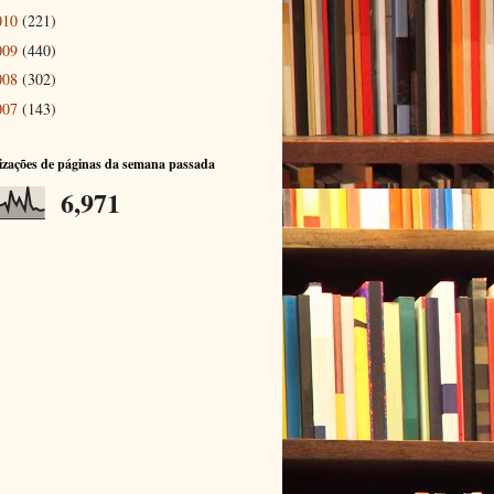
010
(221)
009
(440)
008
(302)
007
(143)
izações de páginas da semana passada
6,971