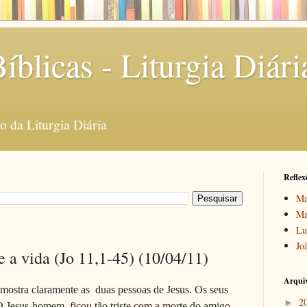
íblicas - Liturgia Diári
 da Liturgia Diária
Reflex
Ma
Ma
Lu
Jo
e a vida (Jo 11,1-45) (10/04/11)
Arquiv
ostra claramente as duas pessoas de Jesus. Os seus
2
►
O Jesus-homem ficou tão triste com a morte do amigo,