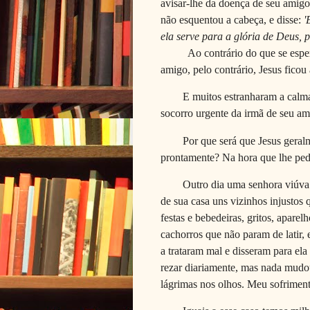
avisar-lhe da doença de seu amigo
não esquentou a cabeça, e disse:
'
ela serve para a glória de Deus, p
Ao contrário do que se esperav
amigo, pelo contrário, Jesus ficou
E muitos estranharam a calm
socorro urgente da irmã de seu am
Por que será que Jesus geral
prontamente? Na hora que lhe ped
Outro dia uma senhora viúva 
de sua casa uns vizinhos injusto
festas e bebedeiras, gritos, aparel
cachorros que não param de latir, e
a trataram mal e disseram para el
rezar diariamente, mas nada mudo
lágrimas nos olhos. Meu sofriment