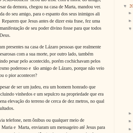
2
▼
esar da demora, chegou na casa de Marta, mandou ver.
da do seu amigo, para o espanto dos seus inimigos ali
Reparem que Jesus antes de dizer esta frase, fez uma
 manifestação de seu poder divino fosse para que todos
e Deus.
am presentes na casa de Lázaro pessoas que realmente
pesarosas com a sua morte, por outro lado, também
ngindo pesar pelo acontecido, porém cochichavam pelos
mesmo poderoso e tão amigo de Lázaro, porque não veio
ou o pior acontecer?
 apesar de ser um judeu, era um homem honrado que
ncluindo vinhedos e um sepulcro na propriedade que era
na elevação do terreno de cerca de dez metros, no qual
ultados.
a telefone, nem ônibus ou qualquer meio de
 Maria e Marta, enviaram um mensageiro até Jesus para