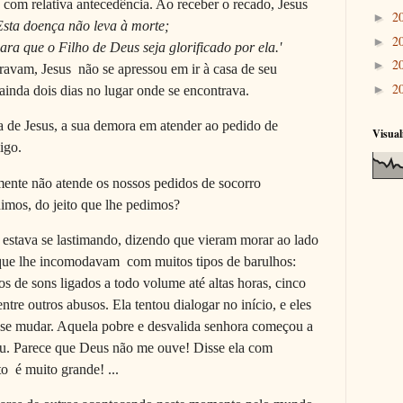
 com relativa antecedência. Ao receber o recado, Jesus
2
►
Esta doença não leva à morte;
2
►
ara que o Filho de Deus seja glorificado por ela.'
2
►
am, Jesus não se apressou em ir à casa de seu
2
►
 ainda dois dias no lugar onde se encontrava.
a de Jesus, a sua demora em atender ao pedido de
Visual
igo.
mente não atende os nossos pedidos de socorro
imos, do jeito que lhe pedimos?
estava se lastimando, dizendo que vieram morar ao lado
s que lhe incomodavam com muitos tipos de barulhos:
hos de sons ligados a todo volume até altas horas, cinco
ntre outros abusos. Ela tentou dialogar no início, e eles
a se mudar. Aquela pobre e desvalida senhora começou a
u. Parece que Deus não me ouve! Disse ela com
o é muito grande! ...