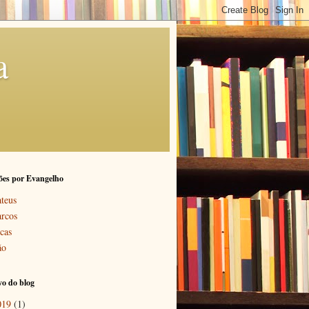
a
ões por Evangelho
teus
rcos
cas
ão
o do blog
019
(1)