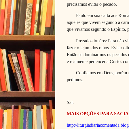
precisamos evitar o pecado.
Paulo em sua carta aos Roman
aqueles que vivem segundo a car
que vivamos segundo o Espírito, 
Prezados irmãos: Para não vi
fazer o jejum dos olhos. Evitar ol
Então se dominarmos os pecados d
e realmente pertencer a Cristo, co
Confiemos em Deus, porém f
pedimos.
Sal.
MAIS OPÇÕES PARA SACIA
http://liturgiadiariacomentada.blo