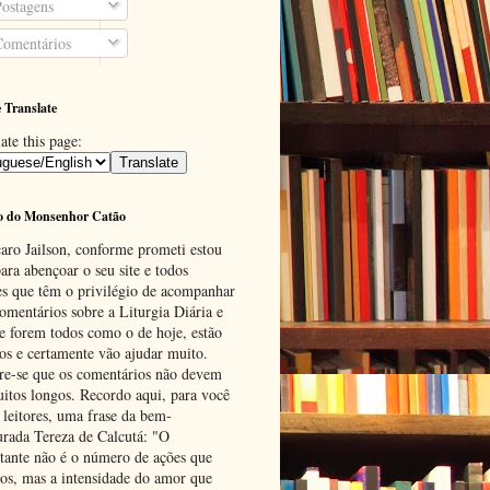
ostagens
omentários
 Translate
ate this page:
o do Monsenhor Catão
aro Jailson, conforme prometi estou
ara abençoar o seu site e todos
es que têm o privilégio de acompanhar
omentários sobre a Liturgia Diária e
se forem todos como o de hoje, estão
tos e certamente vão ajudar muito.
e-se que os comentários não devem
uitos longos. Recordo aqui, para você
 leitores, uma frase da bem-
urada Tereza de Calcutá: "O
tante não é o número de ações que
os, mas a intensidade do amor que