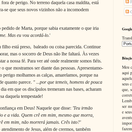
P
fora de perigo. No terreno daquela casa maldita, está
ra-se que seus novos vizinhos não a incomodem
C
 pedido de Marta, porque sabia exatamente o que iria
Google
me. Mas eu vou acordá-lo.
'
Transl
 filho está preso, baleado ou coisa parecida. Continue
rar, mas o socorro de Deus não lhe faltará. Às vezes
Bênçã
tar a nossa fé. Para ver até onde realmente somos fiéis.
Meu c
e o que mostramos ser diante das pessoas. Apresentamo-
aqui p
 do perigo molhamos as calças, amarelamos, porque na
aquel
nde quanto parece.
" ...por que temeis, homens de pouca
seus c
que, 
 dia em que os discípulos tremeram nas bases, acharam
corre
usa daquela tempestade!
Lembr
ser m
confiança em Deus! Naquele que disse:
'Teu irmão
e seus
eição e a vida. Quem crê em mim, mesmo que morra,
avent
crê em mim, não morrerá jamais. Crês isto?'
impor
fazem
ndimento de Jesus, além de crermos, também