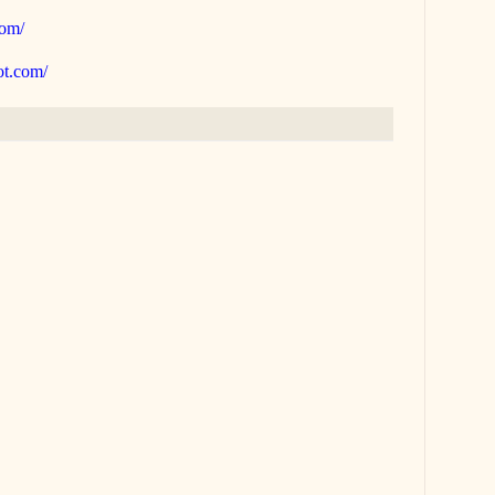
com/
pot.com/