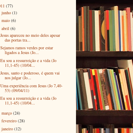
011
(77)
junho
(1)
►
maio
(6)
►
abril
(6)
▼
Jesus apareceu no meio deles apesar
das portas tra...
Sejamos ramos verdes por estar
ligados a Jesus (Jo...
Eu sou a ressurreição e a vida (Jo
11,1-45) (10/04...
Jesus, santo e poderoso, é quem vai
nos julgar (Jo...
Uma experiência com Jesus (Jo 7,40-
53) (09/04/11)
Eu sou a ressurreição e a vida (Jo
11,1-45) (10/04...
março
(24)
►
fevereiro
(28)
►
janeiro
(12)
►