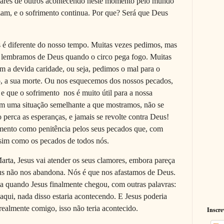
lhares de outros acontecendo neste momento pelo mundo
ezam, e o sofrimento continua. Por que? Será que Deus
 é diferente do nosso tempo. Muitas vezes pedimos, mas
 lembramos de Deus quando o circo pega fogo. Muitas
m a devida caridade, ou seja, pedimos o mal para o
, a sua morte. Ou nos esquecemos dos nossos pecados,
 que o sofrimento nos é muito útil para a nossa
 em uma situação semelhante a que mostramos, não se
 perca as esperanças, e jamais se revolte contra Deus!
rimento como penitência pelos seus pecados que, com
ssim como os pecados de todos nós.
rta, Jesus vai atender os seus clamores, embora pareça
eus não nos abandona. Nós é que nos afastamos de Deus.
ta quando Jesus finalmente chegou, com outras palavras:
aqui, nada disso estaria acontecendo. E Jesus poderia
e realmente comigo, isso não teria acontecido.
Inscre