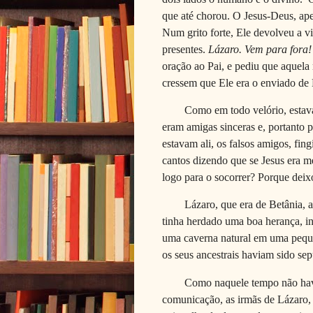
que até chorou. O Jesus-Deus, ap
Num grito forte, Ele devolveu a vi
presentes.
Lázaro. Vem para fora!
oração ao Pai, e pediu que aquela
cressem que Ele era o enviado d
Como em todo velório, estav
eram amigas sinceras e, portanto 
estavam ali, os falsos amigos, fi
cantos dizendo que se Jesus era 
logo para o socorrer? Porque deix
Lázaro, que era de Betânia,
tinha herdado uma boa herança, i
uma caverna natural em uma peque
os seus ancestrais haviam sido sep
Como naquele tempo não havi
comunicação, as irmãs de Lázaro,