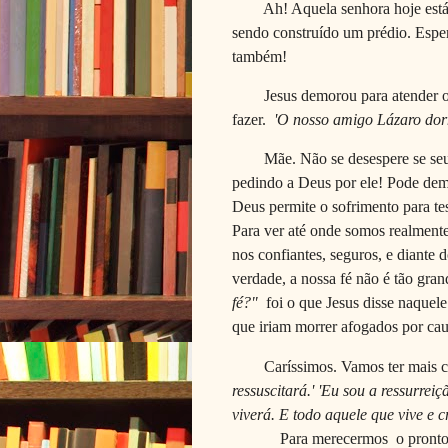
Ah! Aquela senhora hoje está 
sendo construído um prédio. Espe
também!
Jesus demorou para atender o
fazer.
'O nosso amigo Lázaro dor
Mãe. Não se desespere se seu
pedindo a Deus por ele! Pode demo
Deus permite o sofrimento para tes
Para ver até onde somos realment
nos confiantes, seguros, e diante
verdade, a nossa fé não é tão gra
fé?"
foi o que Jesus disse naquele
que iriam morrer afogados por ca
Caríssimos. Vamos ter mais 
ressuscitará.' 'Eu sou a ressurr
viverá. E todo aquele que vive e 
Para merecermos o pronto ate