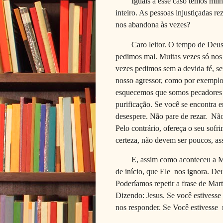
Iguais a esse caso temos mi
inteiro. As pessoas injustiçadas r
nos abandona às vezes?
Caro leitor. O tempo de Deus
pedimos mal. Muitas vezes só nos
vezes pedimos sem a devida fé, se
nosso agressor, como por exemplo
esquecemos que somos pecadores e
purificação. Se você se encontra
desespere. Não pare de rezar. Não
Pelo contrário, ofereça o seu sof
certeza, não devem ser poucos, a
E, assim como aconteceu a Ma
de início, que Ele nos ignora. D
Poderíamos repetir a frase de Mar
Dizendo: Jesus. Se você estivesse 
nos responder. Se Você estivess