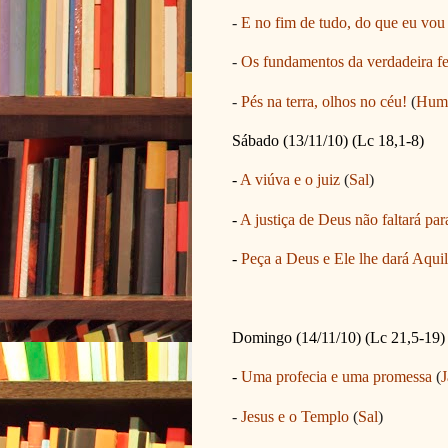
-
E no fim de tudo, do que eu vou 
-
Os fundamentos da verdadeira fe
-
Pés na terra, olhos no céu!
(
Humb
Sábado (13/11/10) (Lc 18,1-8)
-
A viúva e o juiz
(
Sal
)
-
A justiça de Deus não faltará pa
-
Peça a Deus e Ele lhe dará Aqui
Domingo (14/11/10) (Lc 21,5-19)
-
Uma profecia e uma promessa
(
J
-
Jesus e o Templo
(
Sal
)