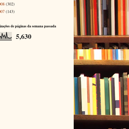
008
(302)
007
(143)
izações de páginas da semana passada
5,630