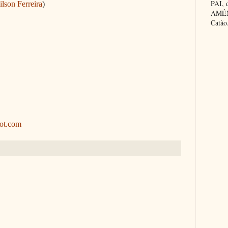
PAI,
ilson Ferreira
)
AMÉM.
Catão
pot.com