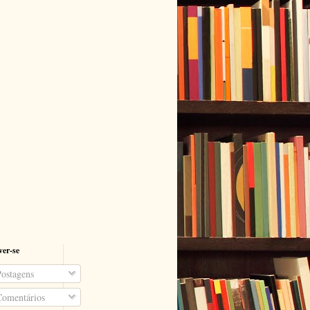
ver-se
ostagens
omentários