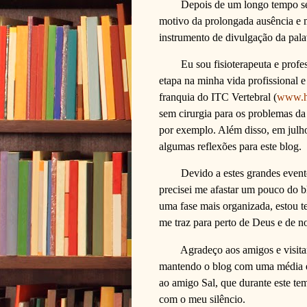
Depois de um longo tempo sem
motivo da prolongada ausência e m
instrumento de divulgação da pal
Eu sou fisioterapeuta e prof
etapa na minha vida profissional 
franquia do ITC Vertebral (
www.he
sem cirurgia para os problemas da 
por exemplo. Além disso, em julh
algumas reflexões para este blog.
Devido a estes grandes evento
precisei me afastar um pouco do b
uma fase mais organizada, estou t
me traz para perto de Deus e de n
Agradeço aos amigos e visita
mantendo o blog com uma média en
ao amigo Sal, que durante este t
com o meu silêncio.