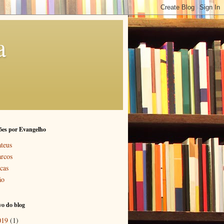
a
ões por Evangelho
teus
rcos
cas
ão
o do blog
019
(1)