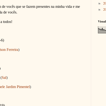
2
►
de vocês que se fazem presentes na minha vida e me
2
►
da de vocês.
Visual
a todos!
-6)
lson Ferreira
)
)
(
Sal
)
ele Jardim Pimentel
)
-19)