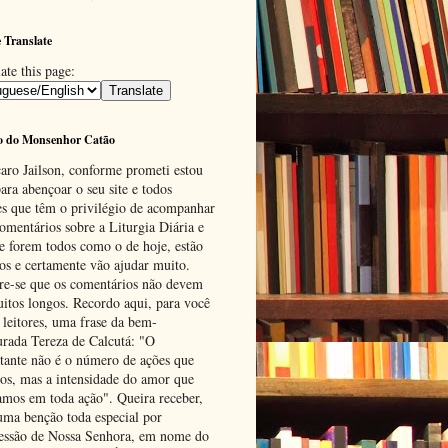
 Translate
ate this page:
o do Monsenhor Catão
aro Jailson, conforme prometi estou
ara abençoar o seu site e todos
es que têm o privilégio de acompanhar
omentários sobre a Liturgia Diária e
se forem todos como o de hoje, estão
tos e certamente vão ajudar muito.
e-se que os comentários não devem
uitos longos. Recordo aqui, para você
 leitores, uma frase da bem-
urada Tereza de Calcutá: "O
tante não é o número de ações que
os, mas a intensidade do amor que
amos em toda ação". Queira receber,
uma benção toda especial por
cessão de Nossa Senhora, em nome do