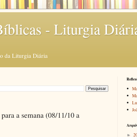
íblicas - Liturgia Diári
 da Liturgia Diária
Reflex
Ma
Ma
Lu
Jo
s para a semana (08/11/10 a
Arquiv
2
►