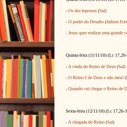
-
Os dez leprosos
(
Sal
)
-
O poder do Desafio
(
Jailson Ferr
-
Jesus quer realizar uma grande c
Quinta-feira (11/11/10) (Lc 17,20
-
A vinda do Reino de Deus
(
Sal
)
-
O Reino é de Deus e não meu!
(
-
Quando vai chegar o Reino de 
Sexta-feira (12/11/10) (Lc 17,26-
-
A chegada do Reino
(
Sal
)