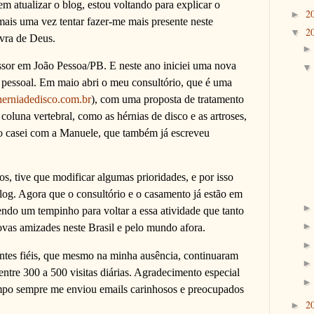
 atualizar o blog, estou voltando para explicar o
2
►
ais uma vez tentar fazer-me mais presente neste
2
▼
avra de Deus.
essor em João Pessoa/PB. E neste ano iniciei uma nova
e pessoal. Em maio abri o meu consultório, que é uma
rniadedisco.com.br
), com uma proposta de tratamento
coluna vertebral, como as hérnias de disco e as artroses,
o casei com a Manuele, que também já escreveu
s, tive que modificar algumas prioridades, e por isso
log. Agora que o consultório e o casamento já estão em
endo um tempinho para voltar a essa atividade que tanto
ovas amizades neste Brasil e pelo mundo afora.
ntes fiéis, que mesmo na minha ausência, continuaram
tre 300 a 500 visitas diárias. Agradecimento especial
empo sempre me enviou emails carinhosos e preocupados
2
►