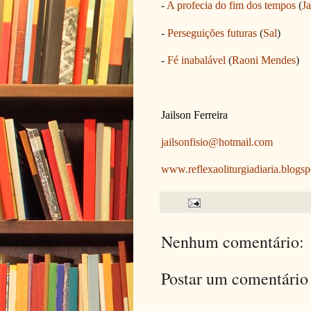
-
A profecia do fim dos tempos
(
Ja
-
Perseguições futuras
(
Sal
)
-
Fé inabalável
(
Raoni Mendes
)
Jailson Ferreira
jailsonfisio@hotmail.com
www.reflexaoliturgiadiaria.blogs
Nenhum comentário:
Postar um comentário