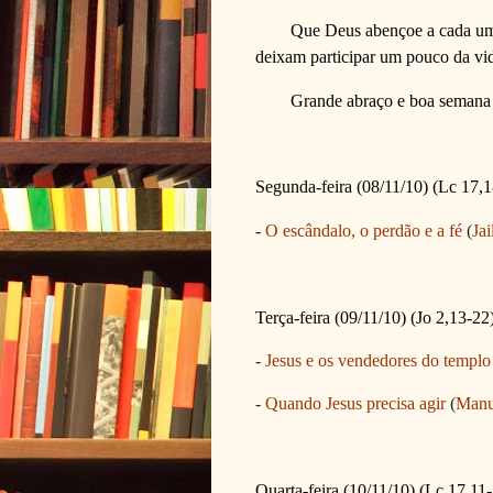
Que Deus abençoe a cada um 
deixam participar um pouco da vi
Grande abraço e boa semana 
Segunda-feira (08/11/10) (Lc 17,1
-
O escândalo, o perdão e a fé
(
Jai
Terça-feira (09/11/10) (Jo 2,13-22
-
Jesus e os vendedores do templo
-
Quando Jesus precisa agir
(
Manu
Quarta-feira (10/11/10) (Lc 17,11