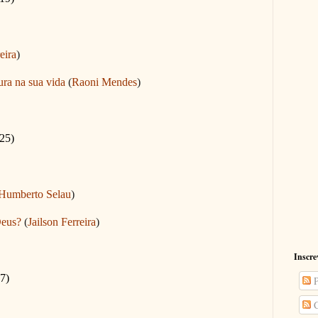
eira
)
ura na sua vida
(
Raoni Mendes
)
-25)
Humberto Selau
)
Deus?
(
Jailson Ferreira
)
Inscre
37)
P
C