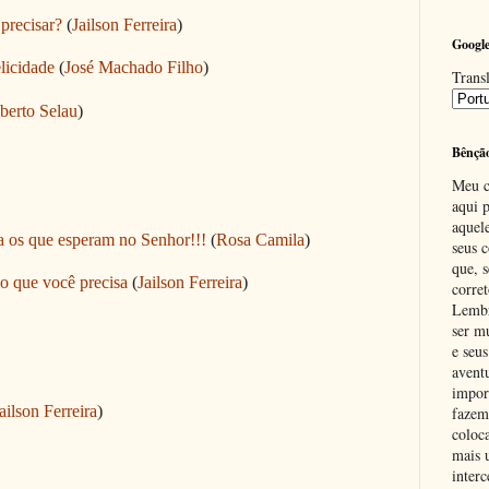
precisar?
(
Jailson Ferreira
)
Google
licidade
(
José Machado Filho
)
Transl
erto Selau
)
Bênçã
Meu c
aqui p
aquel
ra os que esperam no Senhor!!!
(
Rosa Camila
)
seus c
que, 
lo que você precisa
(
Jailson Ferreira
)
corre
Lembr
ser m
e seus
avent
impor
ailson Ferreira
)
fazem
coloc
mais 
inter